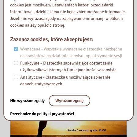
cookies jest możliwe w ustawieniach każdej przeglądarki
internetowej, dzięki czemu nie będą zbierane żadne informacje.
Jeżeli nie wyrażasz zgody na zapisywanie informacji w plikach
2021-03-05
cookies należy opuścić stronę.
Warsztaty on-line Emocje zapisane w
Zaznacz cookies, które akceptujesz:
książkach Cz. 2
Wymagane - Wszystkie wymagane ciasteczka niezbędne
do prawidłowego działania serwisu, np. utrzymanie sesji
Funkcyjne - Ciasteczka zapewniające dostarczenie
użytkownikowi istotnych funkcjonalności w serwisie
Analityczne - Ciasteczka umożliwiające zbieranie
danych statystycznych
Nie wyrażam zgody
Wyrażam zgodę
Przechodzę do polityki prywatności