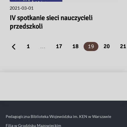
2021-03-01
IV spotkanie sieci nauczycieli
przedszkoli
1
…
17
18
19
20
21
Pedagogiczna Biblioteka Wojewódzka im. KEN w Warszawie
Filia w Grodzisku Mazowieckim