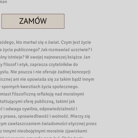
man
ażdego, kto martwi się o świat. Czym jest życie
ka życia publicznego? Jak rozmawiać uczciwie? I
lny istnieje? W swojej najnowszej książce Jan
 filozof i etyk, zaprasza czytelników do
łu. Nie poucza i nie oferuje żadnej koncepcji
icznej ani nie opowiada się za takim bądź innym
 spornych kwestiach życia społecznego.
miast filozoficzną refleksję nad moralnymi
tałtującymi sferę publiczną, takimi jak
i odwaga cywilna, odpowiedzialność i
dy prawa, sprawiedliwość i wolność. Mierzy się
ącym zawłaszczaniem świadomości etycznej przez
az innymi nieobojętnymi moralnie zjawiskami