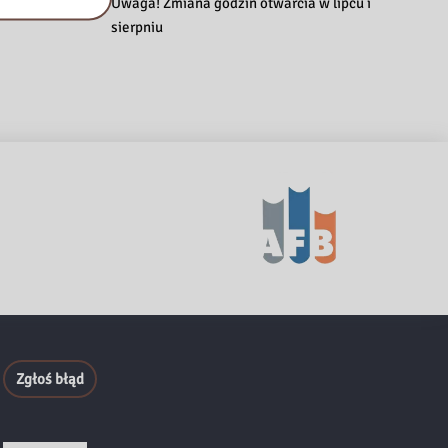
Uwaga! Zmiana godzin otwarcia w lipcu i
sierpniu
Zgłoś błąd