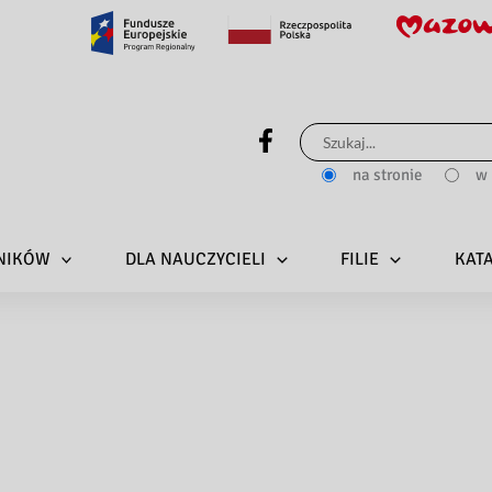
Szukaj
dla:
na stronie
w 
LNIKÓW
DLA NAUCZYCIELI
FILIE
KAT