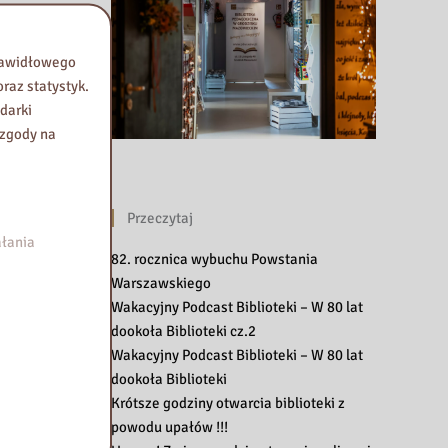
prawidłowego
raz statystyk.
darki
 zgody na
Przeczytaj
łania
82. rocznica wybuchu Powstania
Warszawskiego
Wakacyjny Podcast Biblioteki – W 80 lat
dookoła Biblioteki cz.2
Wakacyjny Podcast Biblioteki – W 80 lat
dookoła Biblioteki
Krótsze godziny otwarcia biblioteki z
powodu upałów !!!