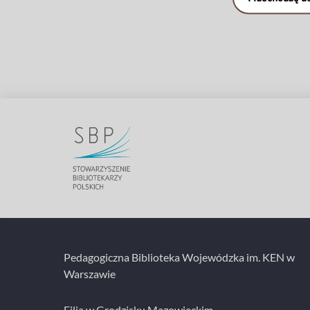
Pedagogiczna Biblioteka Wojewódzka im. KEN w
Warszawie
Filia w Grodzisku Mazowieckim