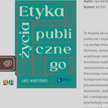
Autor:
Jan Hart
Numer:
46 932
To książka dla k
publiczne i ety
czy postęp mora
Hartman, uznany
wspólnego namys
moralności publ
stanowiskiem w
Prezentuje nato
kategoriami ksz
prawdomówność 
dojrzałość, rzą
też z postępuj
psychologię or