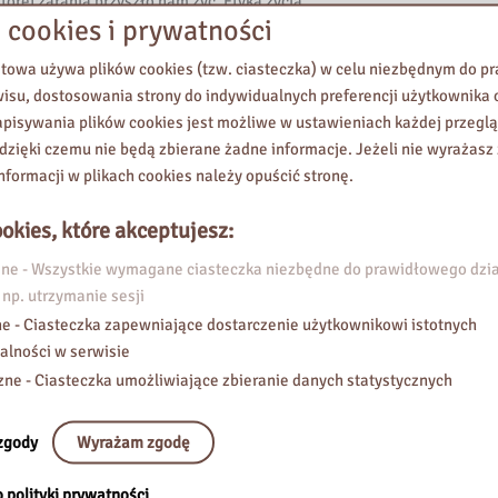
której zarania przyszło nam żyć. Etyka życia
 cookies i prywatności
idealna pozycja zarówno dla filozofów i
ofii oraz etyki, jak i dla wszystkich
etowa używa plików cookies (tzw. ciasteczka) w celu niezbędnym do 
h debatą publiczną, politologią oraz sprawami
wisu, dostosowania strony do indywidualnych preferencji użytkownika o
lność społeczna i wolność jednostki przynależą
pisywania plików cookies jest możliwe w ustawieniach każdej przeglą
t jeśli doktryna liberalna wpycha jednostkę w
 dzięki czemu nie będą zbierane żadne informacje. Jeżeli nie wyrażasz
 zamkniętymi drzwiami prywatność, a doktryna
nformacji w plikach cookies należy opuścić stronę.
dla odmiany wyprowadza ją z całą rodziną w te
może porzucić swoją prywatność dla swojskiego
okies, które akceptujesz:
spólnocie. Między ekstremami apolitycznej
rganicznej wspólnoty rozciąga się wielka
e - Wszystkie wymagane ciasteczka niezbędne do prawidłowego dzia
a publicznego, w której każdy człowiek działa w
 np. utrzymanie sesji
go przynajmniej stopnia wolny i musi brać
e - Ciasteczka zapewniające dostarczenie użytkownikowi istotnych
ć za swoje uczynki oraz zaniechania.
alności w serwisie
zne - Ciasteczka umożliwiające zbieranie danych statystycznych
fragment książki
zgody
Wyrażam zgodę
 polityki prywatności