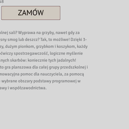
48
lnej sali? Wyprawa na grzyby, nawet gdy za
ny smog lub deszcz? Tak, to możliwe! Dzięki 3-
zy, dużym pionkom, grzybkom i koszykom, każdy
oćwiczy spostrzegawczość, logiczne myślenie
eśnych skarbów: koniecznie tych jadalnych!
to gra planszowa dla całej grupy przedszkolnej i
nnowacyjna pomoc dla nauczyciela, za pomocą
uje wybrane obszary podstawy programowej w
awy i współzawodnictwa.