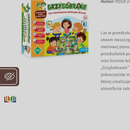
Numer:
PDGR 2
Las w przedszko
oknem nieszczęs
metrowej plans
przedszkolak p
oraz liczenie l
„Grzybobranie” 
jednocześnie i
której zrealiz
atmosferze zab