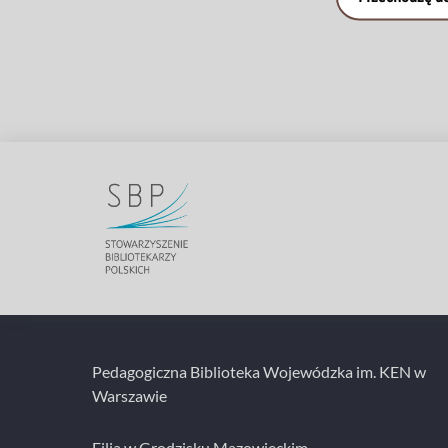
Pedagogiczna Biblioteka Wojewódzka im. KEN w
Warszawie
Filia w Grodzisku Mazowieckim