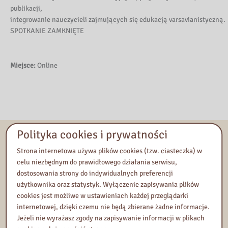
publikacji,
integrowanie nauczycieli zajmujących się edukacją varsavianistyczną.
SPOTKANIE ZAMKNIĘTE
Miejsce:
Online
Polityka cookies i prywatności
Początek wydarzenia:
20 Wrzesień 2021, 12:00
Koniec wydarzenia:
20 Wrzesień 2021, 15:00
Strona internetowa używa plików cookies (tzw. ciasteczka) w
celu niezbędnym do prawidłowego działania serwisu,
Koordynator:
Lilla Kołodziejczyk, Anna Wigura
dostosowania strony do indywidualnych preferencji
użytkownika oraz statystyk. Wyłączenie zapisywania plików
cookies jest możliwe w ustawieniach każdej przeglądarki
Kontakt
internetowej, dzięki czemu nie będą zbierane żadne informacje.
Jeżeli nie wyrażasz zgody na zapisywanie informacji w plikach