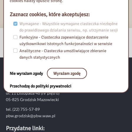
cookies należy opuścić stronę.
Dodaj do Kalendarza Google
Eksportuj iCal
Zaznacz cookies, które akceptujesz:
Wymagane - Wszystkie wymagane ciasteczka niezbędne
do prawidłowego działania serwisu, np. utrzymanie sesji
Funkcyjne - Ciasteczka zapewniające dostarczenie
użytkownikowi istotnych funkcjonalności w serwisie
Analityczne - Ciasteczka umożliwiające zbieranie
danych statystycznych
Nie wyrażam zgody
Wyrażam zgodę
Pedagogiczna Biblioteka Wojewódzka im. KEN w Warszawie
Filia w Grodzisku Mazowieckim
Przechodzę do polityki prywatności
ul. 11 Listopada 48 (IV piętro)
05-825 Grodzisk Mazowiecki
tel. (22) 755-57-89
pbw.grodzisk@pbw.waw.pl
Przydatne linki: