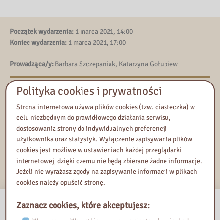
Początek wydarzenia:
1 marca 2021, 14:00
Koniec wydarzenia:
1 marca 2021, 17:00
Prowadząca/y:
Barbara Szczepaniak, Katarzyna Gołubiew
Polityka cookies i prywatności
Kontakt
Tel:
(022) 810-46-64 wew.110
Strona internetowa używa plików cookies (tzw. ciasteczka) w
E-mail:
wspomaganie.edukacji@pbw.waw.pl
celu niezbędnym do prawidłowego działania serwisu,
dostosowania strony do indywidualnych preferencji
użytkownika oraz statystyk. Wyłączenie zapisywania plików
Dodaj do Kalendarza Google
cookies jest możliwe w ustawieniach każdej przeglądarki
Eksportuj iCal
internetowej, dzięki czemu nie będą zbierane żadne informacje.
Jeżeli nie wyrażasz zgody na zapisywanie informacji w plikach
cookies należy opuścić stronę.
Zaznacz cookies, które akceptujesz: