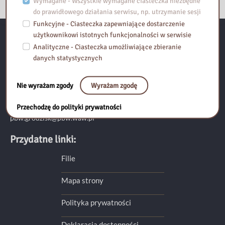
Wymagane - Wszystkie wymagane ciasteczka niezbędne
do prawidłowego działania serwisu, np. utrzymanie sesji
Funkcyjne - Ciasteczka zapewniające dostarczenie
użytkownikowi istotnych funkcjonalności w serwisie
Pedagogiczna Biblioteka Wojewódzka im. KEN w Warszawie
Analityczne - Ciasteczka umożliwiające zbieranie
danych statystycznych
Filia w Grodzisku Mazowieckim
ul. 11 Listopada 48 (IV piętro)
Nie wyrażam zgody
Wyrażam zgodę
05-825 Grodzisk Mazowiecki
tel. (22) 755-57-89
Przechodzę do polityki prywatności
pbw.grodzisk@pbw.waw.pl
Przydatne linki:
Filie
Mapa strony
Polityka prywatności
Deklaracja dostępności