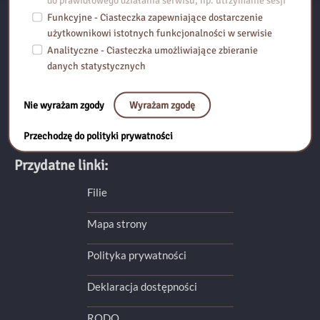
do prawidłowego działania serwisu, np. utrzymanie sesji
Funkcyjne - Ciasteczka zapewniające dostarczenie
użytkownikowi istotnych funkcjonalności w serwisie
Pedagogiczna Biblioteka Wojewódzka im. KEN w Warszawie
Analityczne - Ciasteczka umożliwiające zbieranie
Filia w Grodzisku Mazowieckim
danych statystycznych
ul. 11 Listopada 48 (IV piętro)
05-825 Grodzisk Mazowiecki
Nie wyrażam zgody
Wyrażam zgodę
tel. (22) 755-57-89
pbw.grodzisk@pbw.waw.pl
Przechodzę do polityki prywatności
Przydatne linki:
Filie
Mapa strony
Polityka prywatności
Deklaracja dostępności
RODO