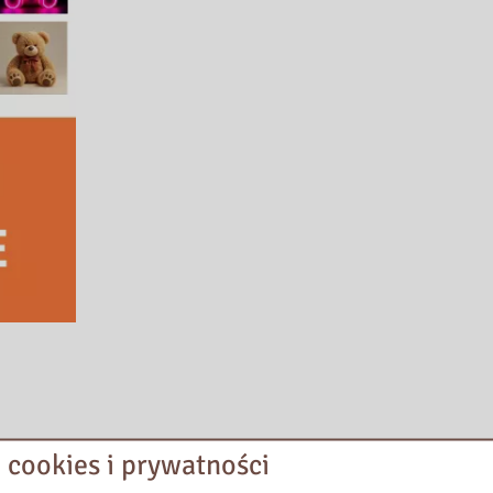
topada
i poświęcony jest jednemu z najbardziej uwielbianych dziecięcy
 cookies i prywatności
ści przytulanek w życiu dziecka, zachęca do czytania książek o misia