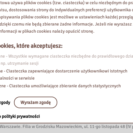
ła, wspólnej zabawy i sentymentalnych wspomnień związanych z misio
etowa używa plików cookies (tzw. ciasteczka) w celu niezbędnym do 
wisu, dostosowania strony do indywidualnych preferencji użytkownika o
pisywania plików cookies jest możliwe w ustawieniach każdej przeglą
 dzięki czemu nie będą zbierane żadne informacje. Jeżeli nie wyrażasz
praszamy Was na wyjątkowe zajęcia literacko-plastyczne pełne zaba
nformacji w plikach cookies należy opuścić stronę.
okies, które akceptujesz:
e - Wszystkie wymagane ciasteczka niezbędne do prawidłowego dzia
 np. utrzymanie sesji
e - Ciasteczka zapewniające dostarczenie użytkownikowi istotnych
alności w serwisie
a i dołączcie do wspólnego świętowania!
zne - Ciasteczka umożliwiające zbieranie danych statystycznych
zgody
Wyrażam zgodę
 polityki prywatności
rszawie. Filia w Grodzisku Mazowieckim, ul. 11-go listopada 48 (IV 