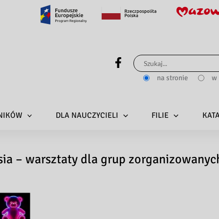
Szukaj
dla:
na stronie
w 
LNIKÓW
DLA NAUCZYCIELI
FILIE
KAT
ia – warsztaty dla grup zorganizowanyc