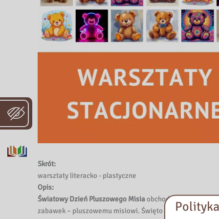
Skrót:
warsztaty literacko - plastyczne
Opis:
Światowy Dzień Pluszowego Misia
obchodzony jest
25 lis
Polityka
zabawek – pluszowemu misiowi. Święto przypomina o warto