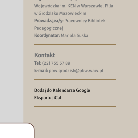
Wojewódzka im. KEN w Warszawie. Filia
w Grodzisku Mazowieckim
Prowadząca/y:
Pracownicy Biblioteki
Pedagogicznej
Koordynator:
Mariola Suska
Kontakt
Tel:
(22) 755 57 89
E-mail:
pbw.grodzisk@pbw.waw.pl
Dodaj do Kalendarza Google
Eksportuj iCal
ch
ch oraz