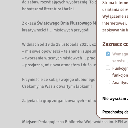
do zabaw rozwijających wyobraźnię. To dzień pełen ciep
Strona intern
bohaterami literatury i baśni.
działania ser
Wyłączenie za
internetowej,
Z okazji
Światowego Dnia Pluszowego Misia
serdecznie za
zapisywanie i
kreatywności i… misiowych przygód!
Zaznacz co
W dniach od 19 do 28 listopada 2025r. czekają na Was:
– misiowe opowieści – te znane i zupełnie nowe,
Wymagan
– tworzenie własnych misiowych… prac plastycznych,
serwisu,
– przyjazna, misiowa atmosfera i dużo uśmiechu
Funkcyjn
funkcjon
Przynieście ze sobą swojego ulubionego pluszowego misi
Analityc
Czekamy na Was z otwartymi łapkami!
Nie wyrażam 
Zajęcia dla grup zorganizowanych – obowiązują zapisy.
Przechodzę do
Miejsce:
Pedagogiczna Biblioteka Wojewódzka im. KEN w Wa