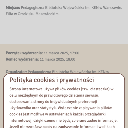
Miejsce:
Pedagogiczna Biblioteka Wojewódzka im. KEN w Warszawie.
Filia w Grodzisku Mazowieckim.
Początek wydarzenia:
11 marca 2025, 17:00
Koniec wydarzenia:
11 marca 2025, 18:00
Organizator:
Pedagogiczna Biblioteka Wojewódzka im. KEN w
Polityka cookies i prywatności
Warszawie. Filia w Grodzisku Mazowieckim.
Prowadząca/y:
Sylwia Bąbik
Strona internetowa używa plików cookies (tzw. ciasteczka) w
Koordynator:
Sylwia Bąbik
celu niezbędnym do prawidłowego działania serwisu,
dostosowania strony do indywidualnych preferencji
Kontakt
użytkownika oraz statystyk. Wyłączenie zapisywania plików
cookies jest możliwe w ustawieniach każdej przeglądarki
Tel:
(22) 755 57 89
internetowej, dzięki czemu nie będą zbierane żadne informacje.
E-mail:
pbw.grodzisk@pbw.waw.pl
Jeżeli nie wyrażasz zgody na zapisywanie informacji w plikach