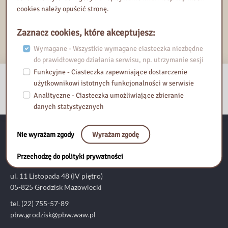
cookies należy opuścić stronę.
Dodaj do Kalendarza Google
Eksportuj iCal
Zaznacz cookies, które akceptujesz:
Wymagane - Wszystkie wymagane ciasteczka niezbędne
do prawidłowego działania serwisu, np. utrzymanie sesji
Funkcyjne - Ciasteczka zapewniające dostarczenie
użytkownikowi istotnych funkcjonalności w serwisie
Analityczne - Ciasteczka umożliwiające zbieranie
danych statystycznych
Nie wyrażam zgody
Wyrażam zgodę
Pedagogiczna Biblioteka Wojewódzka im. KEN w Warszawie
Przechodzę do polityki prywatności
Filia w Grodzisku Mazowieckim
ul. 11 Listopada 48 (IV piętro)
05-825 Grodzisk Mazowiecki
tel. (22) 755-57-89
pbw.grodzisk@pbw.waw.pl