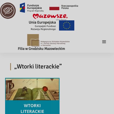
Filia w Grodzisku Mazowieckim
„Wtorki literackie”