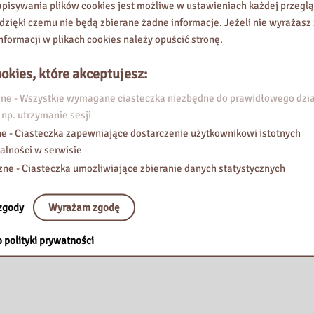
pisywania plików cookies jest możliwe w ustawieniach każdej przeglą
 dzięki czemu nie będą zbierane żadne informacje. Jeżeli nie wyrażasz
koleniową i kulturalną. Informator na rok szkolny 2021/2022
nformacji w plikach cookies należy opuścić stronę.
okies, które akceptujesz:
e - Wszystkie wymagane ciasteczka niezbędne do prawidłowego dzia
 np. utrzymanie sesji
e - Ciasteczka zapewniające dostarczenie użytkownikowi istotnych
alności w serwisie
zne - Ciasteczka umożliwiające zbieranie danych statystycznych
zgody
Wyrażam zgodę
cówek Pedagogicznej Biblioteki Wojewódzkiej im. Komisji Edukacji Na
czwartek, piątek 9.00-14.00; 14.30-19.00 środa 14.00-19.00…
 polityki prywatności