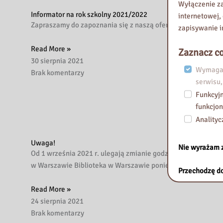
Wyłączenie za
Informator na rok szkolny 2021/2022
internetowej,
Zapraszamy do zapoznania się z naszą ofertą edukacyjną, sz
zapisywanie i
Read More »
Zaznacz co
30 sierpnia 2021
Wymagan
Brak komentarzy
serwisu,
Funkcyjn
funkcjon
Analityc
Uwaga!
Nie wyrażam 
Od 1 września 2021 r. ulegają zmianie godziny otwarcia pla
w Warszawie Biblioteka w Warszawie poniedziałek, wtorek, 
Przechodzę do
Read More »
24 sierpnia 2021
Brak komentarzy