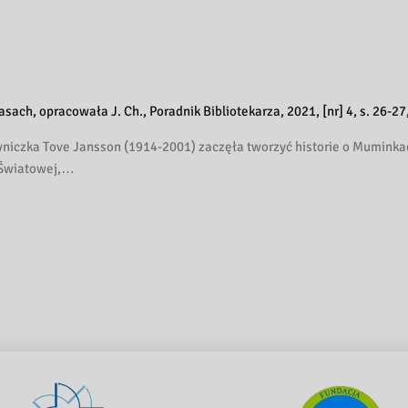
h, opracowała J. Ch., Poradnik Bibliotekarza, 2021, [nr] 4, s. 26-27
owniczka Tove Jansson (1914-2001) zaczęła tworzyć historie o Muminka
y Światowej,…