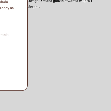
Uwaga! Zmiana godzin otwarcia w lipcu i
darki
sierpniu
 zgody na
łania
rodowej