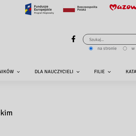
Szukaj
dla:
na stronie
w 
LNIKÓW
DLA NAUCZYCIELI
FILIE
KAT
ckim